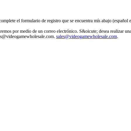
mplete el formulario de registro que se encuentra mís abajo (español e 
aremos por medio de un correo electrónico. S&oicute; desea realizar u
 sales@videogamewholesale.com.
sales@videogamewholesale.com
.